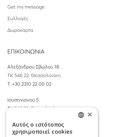
Get my message
Συλλογές
Δωροκάρτα
ΕΠΙΚΟΙΝΩΝΙΑ
Αλεξάνδρου Σβώλου 18
ΤΚ 546 22, Θεσσαλονίκη
T.
+30 2310 22 00 02
Ιουστινιανού 5
ΤΚ 546 31, Θεσσαλονίκη
×
T.
+30 2310 22 11 02
Αυτός ο ιστότοπος
GREEK
χρησιμοποιεί cookies
E.
info@mimadastimargarita.gr