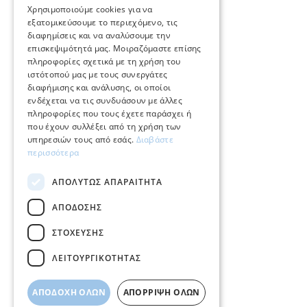
ENGLISH
Χρησιμοποιούμε cookies για να
ΕΞΥΠΗΡΕΤΗΣΗ ΠΕΛΑΤΩΝ
εξατομικεύσουμε το περιεχόμενο, τις
διαφημίσεις και να αναλύσουμε την
επισκεψιμότητά μας. Μοιραζόμαστε επίσης
Φροντίδα και επισκευή κοσμημάτων
πληροφορίες σχετικά με τη χρήση του
ιστότοπού μας με τους συνεργάτες
Όροι χρήσης
διαφήμισης και ανάλυσης, οι οποίοι
ενδέχεται να τις συνδυάσουν με άλλες
Επιστροφές
πληροφορίες που τους έχετε παράσχει ή
που έχουν συλλέξει από τη χρήση των
Πολιτική πληρωμών
υπηρεσιών τους από εσάς.
Διαβάστε
περισσότερα
Πολιτική αποστολών
ΑΠΟΛΎΤΩΣ ΑΠΑΡΑΊΤΗΤΑ
Ο λογαριασμός μου
ΑΠΌΔΟΣΗΣ
Επικοινωνία
ΣΤΌΧΕΥΣΗΣ
ΛΕΙΤΟΥΡΓΙΚΌΤΗΤΑΣ
ΑΠΟΔΟΧΉ ΌΛΩΝ
ΑΠΌΡΡΙΨΗ ΌΛΩΝ