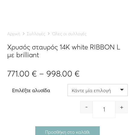
Αρχική
Συλλογές
Όλες οι συλλογές
Χρυσός σταυρός 14K white RIBBON L
με brilliant
Price
771.00
€
–
998.00
€
range:
771.00 €
Επιλέξτε αλυσίδα
through
998.00 €
-
+
Quantity
Προσθήκη στο καλάθι