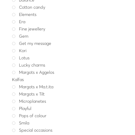
Element
Cotton candy
Ασημενια επίχρυσα σκου
Elements
με μαργαρ
Era
59.00
Fine jewellery
Χρυσ
Gem
Get my message
Kori
Lotus
Lucky charms
Margots x Aggelos
Kalfas
Margots x Ma.t.ita
Margots x Tilt
Microplanetes
Playful
Pops of colour
Smila
Special occasions