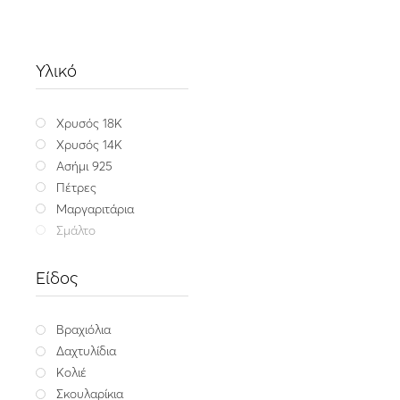
Υλικό
Χρυσός 18K
Χρυσός 14K
Ασήμι 925
Πέτρες
Μαργαριτάρια
Σμάλτο
Είδος
Βραχιόλια
Δαχτυλίδια
Κολιέ
Element
Σκουλαρίκια