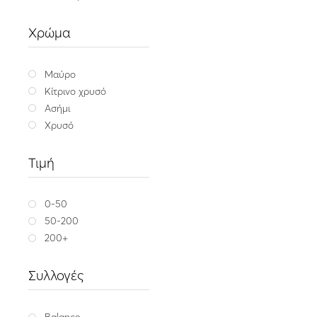
Ασημένιο κολιέ
94.00
Χρώμα
Ασήμ
Μαύρο
Κίτρινο χρυσό
Ασήμι
Χρυσό
Τιμή
0-50
50-200
200+
Συλλογές
Balance