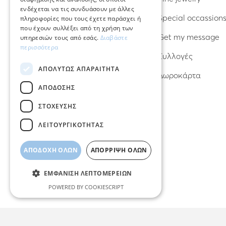
ενδέχεται να τις συνδυάσουν με άλλες
Δαχτυλίδια
Special occassion
πληροφορίες που τους έχετε παράσχει ή
που έχουν συλλέξει από τη χρήση των
Βραχιόλια
Get my message
υπηρεσιών τους από εσάς.
Διαβάστε
περισσότερα
Κολιέ
Συλλογές
ΑΠΟΛΎΤΩΣ ΑΠΑΡΑΊΤΗΤΑ
Φυλαχτά – Γούρια
Δωροκάρτα
ΑΠΌΔΟΣΗΣ
ΣΤΌΧΕΥΣΗΣ
ΛΕΙΤΟΥΡΓΙΚΌΤΗΤΑΣ
ΑΠΟΔΟΧΉ ΌΛΩΝ
ΑΠΌΡΡΙΨΗ ΌΛΩΝ
ΕΜΦΆΝΙΣΗ ΛΕΠΤΟΜΕΡΕΙΏΝ
POWERED BY COOKIESCRIPT
Απολύτως απαραίτητα
Απόδοσης
Στόχευσης
Λειτουργικότητας