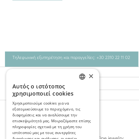
Τηλεφωνική εξυπηρέτηση και παραγγελίες: +30 2310 22 11 02
×
Stay Connected
Αυτός ο ιστότοπος
GREEK
χρησιμοποιεί cookies
ENGLISH
Χρησιμοποιούμε cookies για να
εξατομικεύσουμε το περιεχόμενο, τις
διαφημίσεις και να αναλύσουμε την
επισκεψιμότητά μας. Μοιραζόμαστε επίσης
ΑΝΑΚΑΛΥΨΤΕ
πληροφορίες σχετικά με τη χρήση του
ιστότοπού μας με τους συνεργάτες
Σκουλαρίκια
Fine jewelry
διαφήμισης και ανάλυσης, οι οποίοι