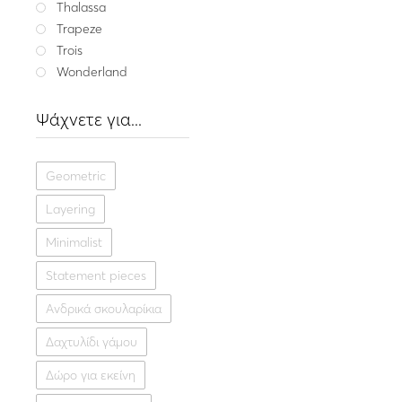
Thalassa
Trapeze
Element
Trois
Ασημένια σκουλαρίκια μ
Wonderland
LUX PA
91.
Ψάχνετε για...
Μαύρο
Ασήμ
Geometric
Layering
Minimalist
Statement pieces
Ανδρικά σκουλαρίκια
Δαχτυλίδι γάμου
Δώρο για εκείνη