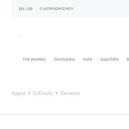
EN
GR
Ο ΛΟΓΑΡΙΑΣΜΟΣ ΜΟΥ
Fine jewellery
Σκουλαρίκια
Κολιέ
Δαχτυλίδια
Β
Αρχική
Συλλογές
Elements