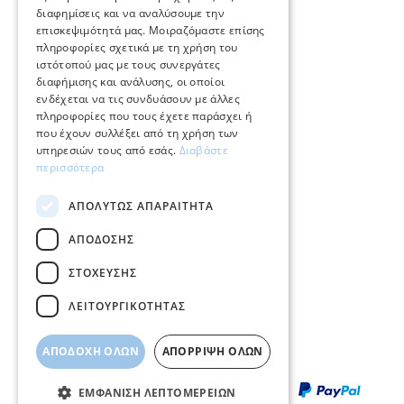
διαφημίσεις και να αναλύσουμε την
επισκεψιμότητά μας. Μοιραζόμαστε επίσης
Φροντίδα και επισκευή κοσμημάτων
πληροφορίες σχετικά με τη χρήση του
ιστότοπού μας με τους συνεργάτες
Όροι χρήσης
διαφήμισης και ανάλυσης, οι οποίοι
ενδέχεται να τις συνδυάσουν με άλλες
Επιστροφές
πληροφορίες που τους έχετε παράσχει ή
που έχουν συλλέξει από τη χρήση των
Πολιτική πληρωμών
υπηρεσιών τους από εσάς.
Διαβάστε
περισσότερα
Πολιτική αποστολών
ΑΠΟΛΎΤΩΣ ΑΠΑΡΑΊΤΗΤΑ
Ο λογαριασμός μου
ΑΠΌΔΟΣΗΣ
Επικοινωνία
ΣΤΌΧΕΥΣΗΣ
ΛΕΙΤΟΥΡΓΙΚΌΤΗΤΑΣ
ΑΠΟΔΟΧΉ ΌΛΩΝ
ΑΠΌΡΡΙΨΗ ΌΛΩΝ
ΕΜΦΆΝΙΣΗ ΛΕΠΤΟΜΕΡΕΙΏΝ