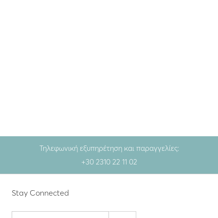
Fine jewellery
,
Special
occasions
Χρυσές βέρες MIRROR
352.00
€
Κίτρινο χρυσό
Λευκό χρυσό
Τηλεφωνική εξυπηρέτηση και παραγγελίες:
+30 2310 22 11 02
Stay Connected