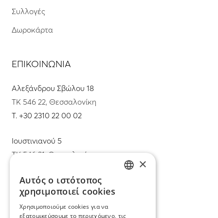
Συλλογές
Δωροκάρτα
ΕΠΙΚΟΙΝΩΝΙΑ
Αλεξάνδρου Σβώλου 18
ΤΚ 546 22, Θεσσαλονίκη
T.
+30 2310 22 00 02
Ιουστινιανού 5
ΤΚ 546 31, Θεσσαλονίκη
×
T.
+30 2310 22 11 02
Αυτός ο ιστότοπος
GREEK
χρησιμοποιεί cookies
E.
info@mimadastimargarita.gr
ENGLISH
Χρησιμοποιούμε cookies για να
ΕΞΥΠΗΡΕΤΗΣΗ ΠΕΛΑΤΩΝ
εξατομικεύσουμε το περιεχόμενο, τις