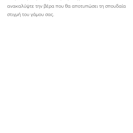
ανακαλύψτε την βέρα που θα αποτυπώσει τη σπουδαία
στιγμή του γάμου σας.
Fine jewellery
,
Special
Fine jewellery
,
Special
occasions
occasions
Χρυσές βέρες ARINA
Χρυσές βέρες LINEA WIDTH
380.00
€
623.00
€
Κίτρινο χρυσό
Λευκό χρυσό
Κίτρινο χρυσό
Λευκό χρυσό