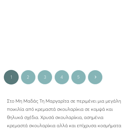
Lotus
Era
Ασημένια επίχρυσα
Ασημένια σκουλαρίκια
σκουλαρίκια LOTUS FULL
ALBA
MOON
79.00
€
90.00
€
Ασήμι
Χρυσό
1
2
3
4
5
Στο Μη Μαδάς Τη Μαργαρίτα σε περιμένει μια μεγάλη
ποικιλία από κρεμαστά σκουλαρίκια σε κομψά και
θηλυκά σχέδια. Χρυσά σκουλαρίκια, ασημένια
κρεμαστά σκουλαρίκια αλλά και επίχρυσα κοσμήματα