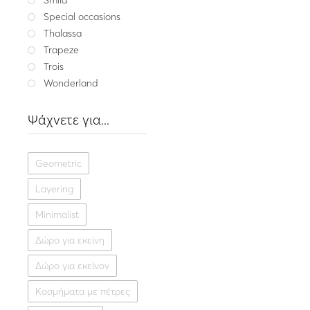
Special occasions
Thalassa
Trapeze
Trois
Wonderland
Ψάχνετε για...
Get my me
Ασημένιο κολιέ με μαρ
MESSA
Geometric
100.00
Layering
Ασήμ
Minimalist
Δώρο για εκείνη
Δώρο για εκείνον
Κοσμήματα με πέτρες