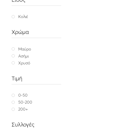
Κολιέ
Χρώμα
Gem
Ασημένιο κολιέ με αιματ
59.
Μαύρο
Μαύρο
Α
Ασήμι
Χρυσό
Τιμή
0-50
50-200
200+
Συλλογές