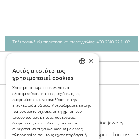
Τηλεφωνική εξυπηρέτηση και παραγγελίες: +30 2310 22 11 02
×
Stay Connected
Αυτός ο ιστότοπος
GREEK
χρησιμοποιεί cookies
ENGLISH
Χρησιμοποιούμε cookies για να
εξατομικεύσουμε το περιεχόμενο, τις
διαφημίσεις και να αναλύσουμε την
επισκεψιμότητά μας. Μοιραζόμαστε επίσης
ΑΝΑΚΑΛΥΨΤΕ
πληροφορίες σχετικά με τη χρήση του
ιστότοπού μας με τους συνεργάτες
Σκουλαρίκια
Fine jewelry
διαφήμισης και ανάλυσης, οι οποίοι
ενδέχεται να τις συνδυάσουν με άλλες
Δαχτυλίδια
Special occassion
πληροφορίες που τους έχετε παράσχει ή