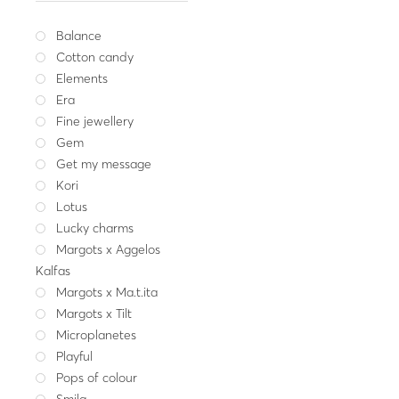
Balance
Cotton candy
Elements
Era
Fine jewellery
Element
Gem
Ασημένιο κολιέ με μαρ
Get my message
55.00
Kori
Ασήμ
Lotus
Lucky charms
Margots x Aggelos
Kalfas
Margots x Ma.t.ita
Margots x Tilt
Microplanetes
Playful
Pops of colour
Smila