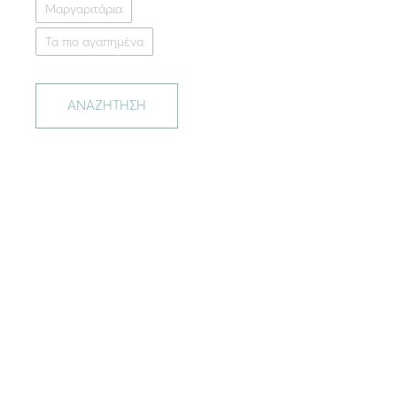
Μαργαριτάρια
Τα πιο αγαπημένα
ΑΝΑΖΗΤΗΣΗ
Thalass
Ασημένιο κολιέ με μα
91.
Μαύρο
Χ