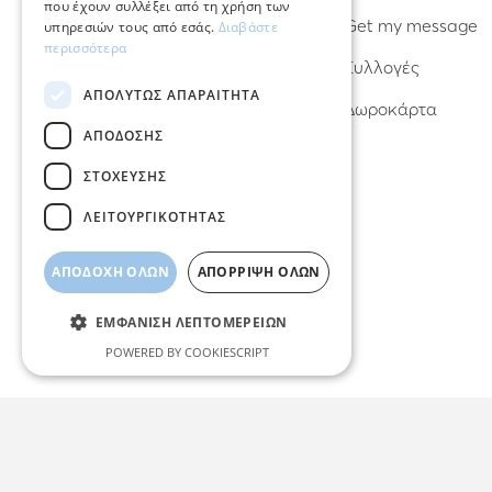
που έχουν συλλέξει από τη χρήση των
Βραχιόλια
Get my message
υπηρεσιών τους από εσάς.
Διαβάστε
περισσότερα
Κολιέ
Συλλογές
ΑΠΟΛΎΤΩΣ ΑΠΑΡΑΊΤΗΤΑ
Φυλαχτά – Γούρια
Δωροκάρτα
ΑΠΌΔΟΣΗΣ
ΣΤΌΧΕΥΣΗΣ
ΛΕΙΤΟΥΡΓΙΚΌΤΗΤΑΣ
ΑΠΟΔΟΧΉ ΌΛΩΝ
ΑΠΌΡΡΙΨΗ ΌΛΩΝ
ΕΜΦΆΝΙΣΗ ΛΕΠΤΟΜΕΡΕΙΏΝ
POWERED BY COOKIESCRIPT
Απολύτως απαραίτητα
Απόδοσης
Στόχευσης
Λειτουργικότητας
Τα απολύτως απαραίτητα cookies