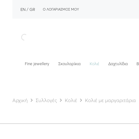
EN
GR
Ο ΛΟΓΑΡΙΑΣΜΟΣ ΜΟΥ
Fine jewellery
Σκουλαρίκια
Κολιέ
Δαχτυλίδια
Β
Αρχική
Συλλογές
Κολιέ
Κολιέ με μαργαριτάρια