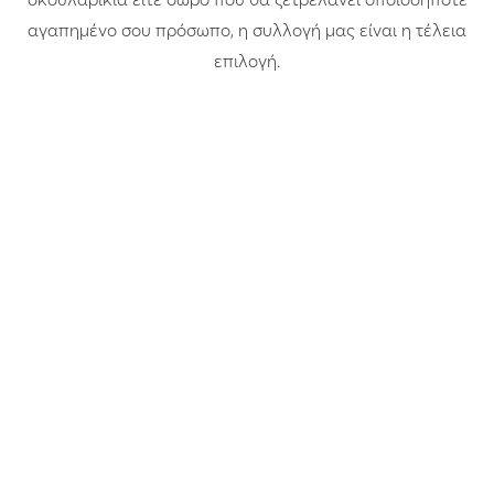
αγαπημένο σου πρόσωπο, η συλλογή μας είναι η τέλεια
επιλογή.
Wonderland
Gem
Ασημένια σκουλαρίκια με
Ασημένια σκουλαρίκια με
μαργαριτάρι CHESHIRE
λευκό οπάλιο ODETTE
STUDS LUX
196.00
€
115.00
€
Ασήμι
Ασήμι