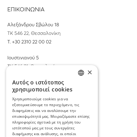
ΕΠΙΚΟΙΝΩΝΙΑ
Αλεξάνδρου Σβώλου 18
ΤΚ 546 22, Θεσσαλονίκη
T.
+30 2310 22 00 02
Ιουστινιανού 5
ΤΚ 546 31, Θεσσαλονίκη
×
T.
+30 2310 22 11 02
Αυτός ο ιστότοπος
GREEK
χρησιμοποιεί cookies
E.
info@mimadastimargarita.gr
ENGLISH
Χρησιμοποιούμε cookies για να
ΕΞΥΠΗΡΕΤΗΣΗ ΠΕΛΑΤΩΝ
εξατομικεύσουμε το περιεχόμενο, τις
διαφημίσεις και να αναλύσουμε την
επισκεψιμότητά μας. Μοιραζόμαστε επίσης
Φροντίδα και επισκευή κοσμημάτων
πληροφορίες σχετικά με τη χρήση του
ιστότοπού μας με τους συνεργάτες
Όροι χρήσης
διαφήμισης και ανάλυσης, οι οποίοι