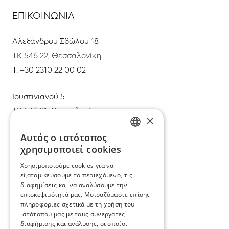
ΕΠΙΚΟΙΝΩΝΙΑ
Αλεξάνδρου Σβώλου 18
ΤΚ 546 22, Θεσσαλονίκη
T.
+30 2310 22 00 02
Ιουστινιανού 5
ΤΚ 546 31, Θεσσαλονίκη
×
T.
+30 2310 22 11 02
Αυτός ο ιστότοπος
GREEK
χρησιμοποιεί cookies
E.
info@mimadastimargarita.gr
ENGLISH
Χρησιμοποιούμε cookies για να
ΕΞΥΠΗΡΕΤΗΣΗ ΠΕΛΑΤΩΝ
εξατομικεύσουμε το περιεχόμενο, τις
διαφημίσεις και να αναλύσουμε την
επισκεψιμότητά μας. Μοιραζόμαστε επίσης
Φροντίδα και επισκευή κοσμημάτων
πληροφορίες σχετικά με τη χρήση του
ιστότοπού μας με τους συνεργάτες
Όροι χρήσης
διαφήμισης και ανάλυσης, οι οποίοι