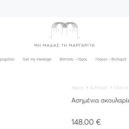
ραχιόλια
Get my message
Βάπτιση – Γάμος
Γούρια – Φυλαχτά
Αρχική
Συλλογές
Όλες οι
Ασημένια σκουλαρί
148.00
€