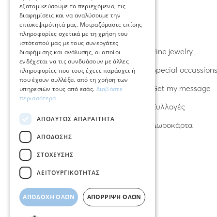
εξατομικεύσουμε το περιεχόμενο, τις
διαφημίσεις και να αναλύσουμε την
επισκεψιμότητά μας. Μοιραζόμαστε επίσης
ΑΝΑΚΑΛΥΨΤΕ
πληροφορίες σχετικά με τη χρήση του
ιστότοπού μας με τους συνεργάτες
Σκουλαρίκια
Fine jewelry
διαφήμισης και ανάλυσης, οι οποίοι
ενδέχεται να τις συνδυάσουν με άλλες
Δαχτυλίδια
Special occassion
πληροφορίες που τους έχετε παράσχει ή
που έχουν συλλέξει από τη χρήση των
Βραχιόλια
Get my message
υπηρεσιών τους από εσάς.
Διαβάστε
περισσότερα
Κολιέ
Συλλογές
ΑΠΟΛΎΤΩΣ ΑΠΑΡΑΊΤΗΤΑ
Φυλαχτά – Γούρια
Δωροκάρτα
ΑΠΌΔΟΣΗΣ
ΣΤΌΧΕΥΣΗΣ
ΛΕΙΤΟΥΡΓΙΚΌΤΗΤΑΣ
ΑΠΟΔΟΧΉ ΌΛΩΝ
ΑΠΌΡΡΙΨΗ ΌΛΩΝ