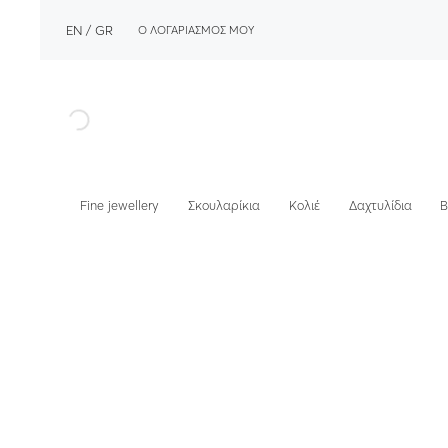
EN
GR
Ο ΛΟΓΑΡΙΑΣΜΟΣ ΜΟΥ
Fine jewellery
Σκουλαρίκια
Κολιέ
Δαχτυλίδια
Β