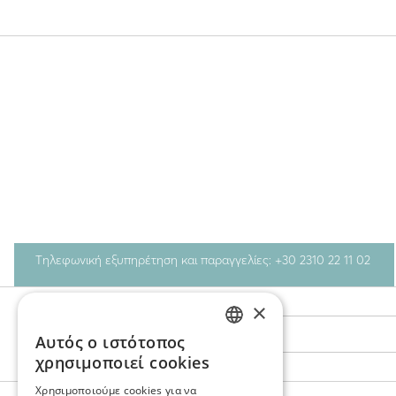
Τηλεφωνική εξυπηρέτηση και παραγγελίες: +30 2310 22 11 02
×
Stay Connected
Αυτός ο ιστότοπος
GREEK
χρησιμοποιεί cookies
ENGLISH
Χρησιμοποιούμε cookies για να