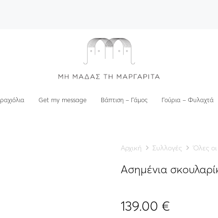
ραχιόλια
Get my message
Βάπτιση – Γάμος
Γούρια – Φυλαχτά
Αρχική
Συλλογές
Όλες οι
Ασημένια σκουλαρ
139.00
€