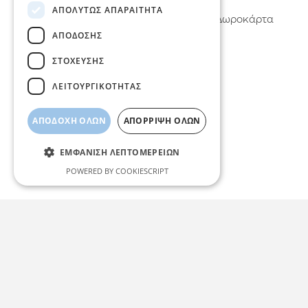
ΑΠΟΛΎΤΩΣ ΑΠΑΡΑΊΤΗΤΑ
Φυλαχτά – Γούρια
Δωροκάρτα
ΑΠΌΔΟΣΗΣ
ΣΤΌΧΕΥΣΗΣ
ΛΕΙΤΟΥΡΓΙΚΌΤΗΤΑΣ
ΑΠΟΔΟΧΉ ΌΛΩΝ
ΑΠΌΡΡΙΨΗ ΌΛΩΝ
ΕΜΦΆΝΙΣΗ ΛΕΠΤΟΜΕΡΕΙΏΝ
POWERED BY COOKIESCRIPT
Απολύτως απαραίτητα
Απόδοσης
Στόχευσης
Λειτουργικότητας
Τα απολύτως απαραίτητα cookies
επιτρέπουν βασικές λειτουργίες του
ιστότοπου, όπως τη σύνδεση χρήστη και τη
διαχείριση λογαριασμού. Ο ιστότοπος δεν
μπορεί να χρησιμοποιηθεί σωστά χωρίς τα
απολύτως απαραίτητα cookies.