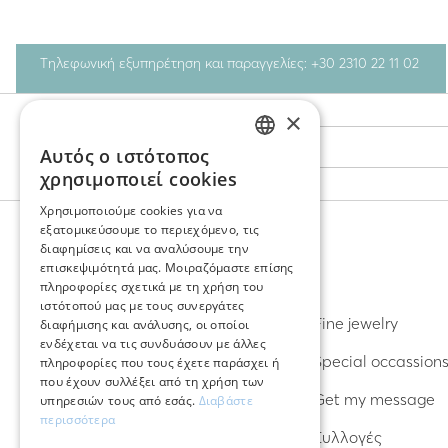
Τηλεφωνική εξυπηρέτηση και παραγγελίες: +30 2310 22 11 02
×
Stay Connected
Αυτός ο ιστότοπος
GREEK
χρησιμοποιεί cookies
ENGLISH
Χρησιμοποιούμε cookies για να
εξατομικεύσουμε το περιεχόμενο, τις
διαφημίσεις και να αναλύσουμε την
επισκεψιμότητά μας. Μοιραζόμαστε επίσης
ΑΝΑΚΑΛΥΨΤΕ
πληροφορίες σχετικά με τη χρήση του
ιστότοπού μας με τους συνεργάτες
Σκουλαρίκια
Fine jewelry
διαφήμισης και ανάλυσης, οι οποίοι
ενδέχεται να τις συνδυάσουν με άλλες
Δαχτυλίδια
Special occassion
πληροφορίες που τους έχετε παράσχει ή
που έχουν συλλέξει από τη χρήση των
Βραχιόλια
Get my message
υπηρεσιών τους από εσάς.
Διαβάστε
περισσότερα
Κολιέ
Συλλογές