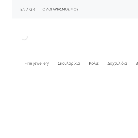
EN
GR
Ο ΛΟΓΑΡΙΑΣΜΟΣ ΜΟΥ
Fine jewellery
Σκουλαρίκια
Κολιέ
Δαχτυλίδια
Β