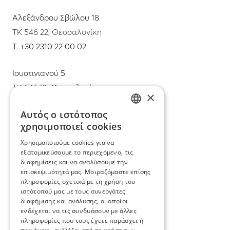
Αλεξάνδρου Σβώλου 18
ΤΚ 546 22, Θεσσαλονίκη
T.
+30 2310 22 00 02
Ιουστινιανού 5
ΤΚ 546 31, Θεσσαλονίκη
×
T.
+30 2310 22 11 02
Αυτός ο ιστότοπος
GREEK
χρησιμοποιεί cookies
E.
info@mimadastimargarita.gr
ENGLISH
Χρησιμοποιούμε cookies για να
ΕΞΥΠΗΡΕΤΗΣΗ ΠΕΛΑΤΩΝ
εξατομικεύσουμε το περιεχόμενο, τις
διαφημίσεις και να αναλύσουμε την
επισκεψιμότητά μας. Μοιραζόμαστε επίσης
Φροντίδα και επισκευή κοσμημάτων
πληροφορίες σχετικά με τη χρήση του
ιστότοπού μας με τους συνεργάτες
Όροι χρήσης
διαφήμισης και ανάλυσης, οι οποίοι
ενδέχεται να τις συνδυάσουν με άλλες
Επιστροφές
πληροφορίες που τους έχετε παράσχει ή