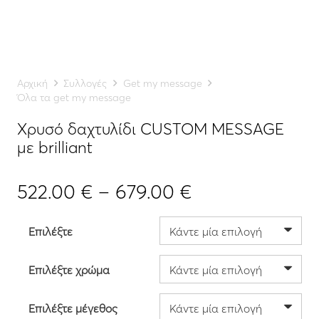
Αρχική
Συλλογές
Get my message
Όλα τα get my message
Χρυσό δαχτυλίδι CUSTOM MESSAGE
με brilliant
Price
522.00
€
–
679.00
€
range:
522.00 €
Επιλέξτε
through
679.00 €
Επιλέξτε χρώμα
Επιλέξτε μέγεθος