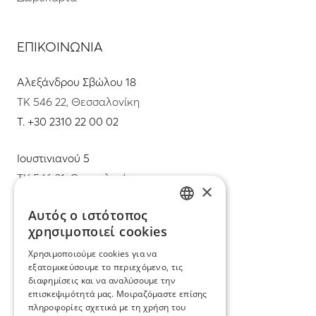
ΕΠΙΚΟΙΝΩΝΙΑ
Αλεξάνδρου Σβώλου 18
ΤΚ 546 22, Θεσσαλονίκη
T.
+30 2310 22 00 02
Ιουστινιανού 5
ΤΚ 546 31, Θεσσαλονίκη
×
T.
+30 2310 22 11 02
Αυτός ο ιστότοπος
GREEK
χρησιμοποιεί cookies
E.
info@mimadastimargarita.gr
ENGLISH
Χρησιμοποιούμε cookies για να
ΕΞΥΠΗΡΕΤΗΣΗ ΠΕΛΑΤΩΝ
εξατομικεύσουμε το περιεχόμενο, τις
διαφημίσεις και να αναλύσουμε την
επισκεψιμότητά μας. Μοιραζόμαστε επίσης
Φροντίδα και επισκευή κοσμημάτων
πληροφορίες σχετικά με τη χρήση του