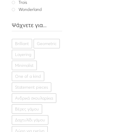
Trois
Wonderland
Fine jewellery
,
W
Ψάχνετε για...
Xρυσό κολιέ 14K C
191.
Brilliant
Geometric
Κίτρινο χ
Layering
Minimalist
One of a kind
Statement pieces
Ανδρικά σκουλαρίκια
Βέρες γάμου
Δαχτυλίδι γάμου
Δώρο για εκείνη