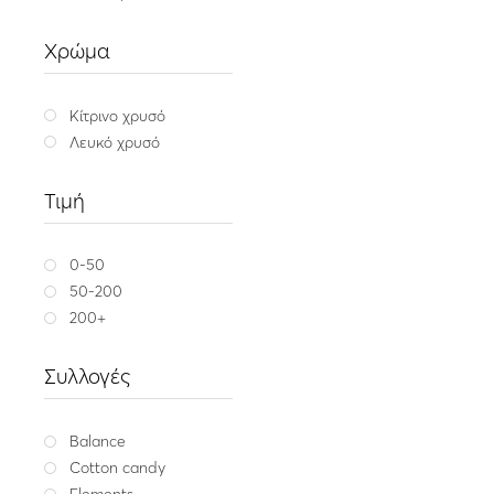
Χρυσό δαχτυλίδι 14K με
brilliant
Χρώμα
1,440.0
Κίτρινο χ
Κίτρινο χρυσό
Λευκό χρυσό
Τιμή
0-50
50-200
200+
Συλλογές
Balance
Cotton candy
Elements