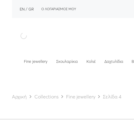
EN
GR
Ο ΛΟΓΑΡΙΑΣΜΟΣ ΜΟΥ
Fine jewellery
Σκουλαρίκια
Κολιέ
Δαχτυλίδια
Β
Αρχική
Collections
Fine jewellery
Σελίδα 4