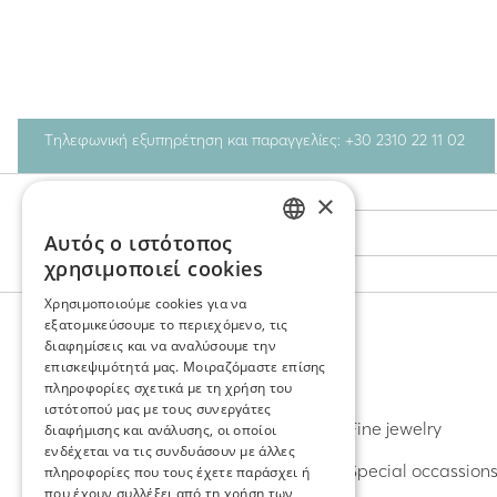
Τηλεφωνική εξυπηρέτηση και παραγγελίες: +30 2310 22 11 02
×
Stay Connected
Αυτός ο ιστότοπος
GREEK
χρησιμοποιεί cookies
ENGLISH
Χρησιμοποιούμε cookies για να
εξατομικεύσουμε το περιεχόμενο, τις
διαφημίσεις και να αναλύσουμε την
επισκεψιμότητά μας. Μοιραζόμαστε επίσης
ΑΝΑΚΑΛΥΨΤΕ
πληροφορίες σχετικά με τη χρήση του
ιστότοπού μας με τους συνεργάτες
Σκουλαρίκια
Fine jewelry
διαφήμισης και ανάλυσης, οι οποίοι
ενδέχεται να τις συνδυάσουν με άλλες
Δαχτυλίδια
Special occassion
πληροφορίες που τους έχετε παράσχει ή
που έχουν συλλέξει από τη χρήση των