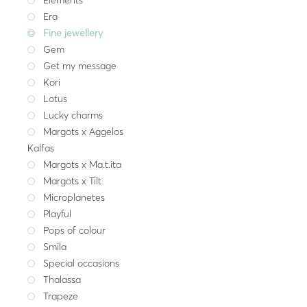
Fine jewellery
,
Spec
Era
Χρυσές βέρε
Fine jewellery
352.
Gem
Κίτρινο χρυσό
Λ
Get my message
Kori
Lotus
Lucky charms
Margots x Aggelos
Kalfas
Margots x Ma.t.ita
Margots x Tilt
Microplanetes
Playful
Pops of colour
Smila
Special occasions
Thalassa
Trapeze