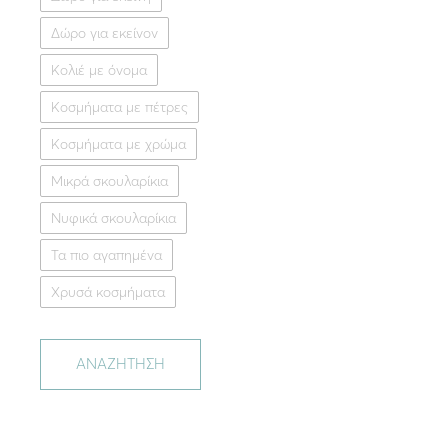
Δώρο για εκείνον
Κολιέ με όνομα
Fine jewellery
,
Special
Κοσμήματα με πέτρες
Χρυσό δαχτυλίδι 14
860.0
Κοσμήματα με χρώμα
Κίτρινο χ
Μικρά σκουλαρίκια
Νυφικά σκουλαρίκια
Τα πιο αγαπημένα
Χρυσά κοσμήματα
ΑΝΑΖΗΤΗΣΗ