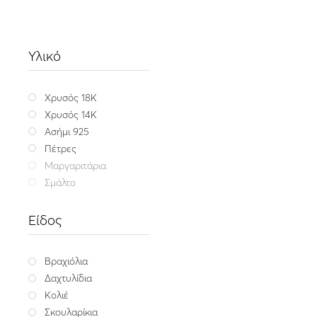
Υλικό
Χρυσός 18K
Χρυσός 14K
Ασήμι 925
Πέτρες
Μαργαριτάρια
Σμάλτο
Είδος
Βραχιόλια
Δαχτυλίδια
Κολιέ
Fine jewellery
,
Special
Σκουλαρίκια