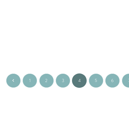
 occasions
,
Gem
Fine jewellery
,
Special occasions
,
Gem
K με ρουμπίνι
Χρυσό δαχτυλίδι 14K με οπάλιο και bri
0
€
622.00
€
ρυσό
Κίτρινο χρυσό
1
2
3
4
5
6