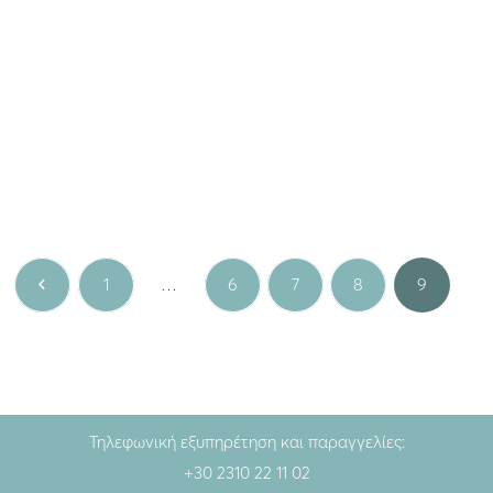
Fine jewellery
,
Gem
Fine jewellery
Χρυσά σκουλαρίκια 14K με
Χρυσά σκουλαρίκια 14K
οπάλιο
KIKA
680.00
€
159.00
€
Κίτρινο χρυσό
Κίτρινο χρυσό
1
…
6
7
8
9
Τηλεφωνική εξυπηρέτηση και παραγγελίες:
+30 2310 22 11 02