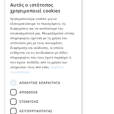
Αυτός ο ιστότοπος
GREEK
χρησιμοποιεί cookies
E.
info@mimadastimargarita.gr
ENGLISH
Χρησιμοποιούμε cookies για να
ΕΞΥΠΗΡΕΤΗΣΗ ΠΕΛΑΤΩΝ
εξατομικεύσουμε το περιεχόμενο, τις
διαφημίσεις και να αναλύσουμε την
επισκεψιμότητά μας. Μοιραζόμαστε επίσης
Φροντίδα και επισκευή κοσμημάτων
πληροφορίες σχετικά με τη χρήση του
ιστότοπού μας με τους συνεργάτες
Όροι χρήσης
διαφήμισης και ανάλυσης, οι οποίοι
ενδέχεται να τις συνδυάσουν με άλλες
Επιστροφές
πληροφορίες που τους έχετε παράσχει ή
που έχουν συλλέξει από τη χρήση των
Πολιτική πληρωμών
υπηρεσιών τους από εσάς.
Διαβάστε
περισσότερα
Πολιτική αποστολών
ΑΠΟΛΎΤΩΣ ΑΠΑΡΑΊΤΗΤΑ
Ο λογαριασμός μου
ΑΠΌΔΟΣΗΣ
Επικοινωνία
ΣΤΌΧΕΥΣΗΣ
ΛΕΙΤΟΥΡΓΙΚΌΤΗΤΑΣ