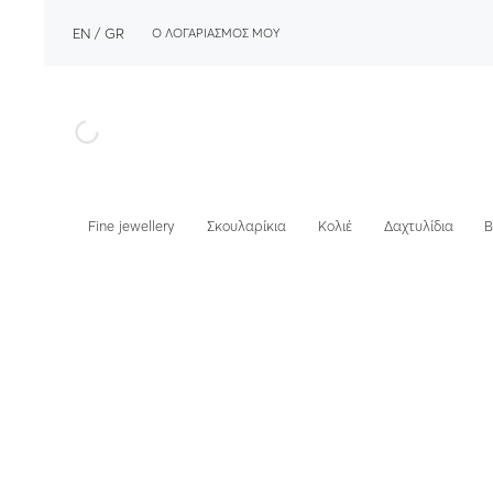
EN
GR
Ο ΛΟΓΑΡΙΑΣΜΟΣ ΜΟΥ
Fine jewellery
Σκουλαρίκια
Κολιέ
Δαχτυλίδια
Β