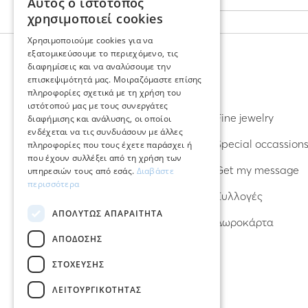
Αυτός ο ιστότοπος
GREEK
χρησιμοποιεί cookies
ENGLISH
Χρησιμοποιούμε cookies για να
εξατομικεύσουμε το περιεχόμενο, τις
διαφημίσεις και να αναλύσουμε την
επισκεψιμότητά μας. Μοιραζόμαστε επίσης
ΑΝΑΚΑΛΥΨΤΕ
πληροφορίες σχετικά με τη χρήση του
ιστότοπού μας με τους συνεργάτες
Σκουλαρίκια
Fine jewelry
διαφήμισης και ανάλυσης, οι οποίοι
ενδέχεται να τις συνδυάσουν με άλλες
Δαχτυλίδια
Special occassion
πληροφορίες που τους έχετε παράσχει ή
που έχουν συλλέξει από τη χρήση των
Βραχιόλια
Get my message
υπηρεσιών τους από εσάς.
Διαβάστε
περισσότερα
Κολιέ
Συλλογές
ΑΠΟΛΎΤΩΣ ΑΠΑΡΑΊΤΗΤΑ
Φυλαχτά – Γούρια
Δωροκάρτα
ΑΠΌΔΟΣΗΣ
ΣΤΌΧΕΥΣΗΣ
ΛΕΙΤΟΥΡΓΙΚΌΤΗΤΑΣ