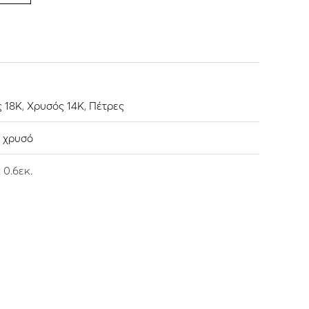
 18K
,
Χρυσός 14K
,
Πέτρες
ο χρυσό
 0.6εκ.