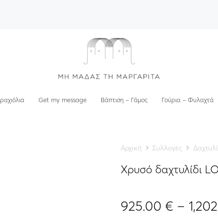
ραχιόλια
Get my message
Βάπτιση – Γάμος
Γούρια – Φυλαχτά
Αρχική
Συλλογές
Δαχτυλί
Χρυσό δαχτυλίδι 
925.00
€
–
1,20