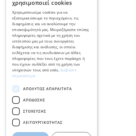
χρησιμοποιεί cookies
E.
info@mimadastimargarita.gr
ENGLISH
Χρησιμοποιούμε cookies για να
ΕΞΥΠΗΡΕΤΗΣΗ ΠΕΛΑΤΩΝ
εξατομικεύσουμε το περιεχόμενο, τις
διαφημίσεις και να αναλύσουμε την
επισκεψιμότητά μας. Μοιραζόμαστε επίσης
Φροντίδα και επισκευή κοσμημάτων
πληροφορίες σχετικά με τη χρήση του
ιστότοπού μας με τους συνεργάτες
Όροι χρήσης
διαφήμισης και ανάλυσης, οι οποίοι
ενδέχεται να τις συνδυάσουν με άλλες
Επιστροφές
πληροφορίες που τους έχετε παράσχει ή
που έχουν συλλέξει από τη χρήση των
Πολιτική πληρωμών
υπηρεσιών τους από εσάς.
Διαβάστε
περισσότερα
Πολιτική αποστολών
ΑΠΟΛΎΤΩΣ ΑΠΑΡΑΊΤΗΤΑ
Ο λογαριασμός μου
ΑΠΌΔΟΣΗΣ
Επικοινωνία
ΣΤΌΧΕΥΣΗΣ
ΛΕΙΤΟΥΡΓΙΚΌΤΗΤΑΣ