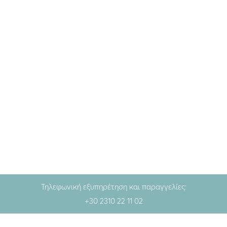
Get my message
Get my message
Ασημένια σκουλαρίκια
Ασημένια σκουλαρίκια
ΠΙΣΤΕΨΕ ΤΟ ΚΑΙ ΘΑ ΓΙΝΕΙ
ΑΓΑΠΑ ΜΕ ΑΝ ΤΟΛΜΑΣ
64.00
€
64.00
€
Aqua
Cobalt
Lilac
Aqua
Cobalt
Lilac
Κόκκινο
Κόκκινο
Τηλεφωνική εξυπηρέτηση και παραγγελίες:
+30 2310 22 11 02