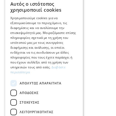
Αυτός ο ιστότοπος
GREEK
χρησιμοποιεί cookies
E.
info@mimadastimargarita.gr
ENGLISH
Χρησιμοποιούμε cookies για να
ΕΞΥΠΗΡΕΤΗΣΗ ΠΕΛΑΤΩΝ
εξατομικεύσουμε το περιεχόμενο, τις
διαφημίσεις και να αναλύσουμε την
επισκεψιμότητά μας. Μοιραζόμαστε επίσης
Φροντίδα και επισκευή κοσμημάτων
πληροφορίες σχετικά με τη χρήση του
ιστότοπού μας με τους συνεργάτες
Όροι χρήσης
διαφήμισης και ανάλυσης, οι οποίοι
ενδέχεται να τις συνδυάσουν με άλλες
Επιστροφές
πληροφορίες που τους έχετε παράσχει ή
που έχουν συλλέξει από τη χρήση των
Πολιτική πληρωμών
υπηρεσιών τους από εσάς.
Διαβάστε
περισσότερα
Πολιτική αποστολών
ΑΠΟΛΎΤΩΣ ΑΠΑΡΑΊΤΗΤΑ
Ο λογαριασμός μου
ΑΠΌΔΟΣΗΣ
Επικοινωνία
ΣΤΌΧΕΥΣΗΣ
ΛΕΙΤΟΥΡΓΙΚΌΤΗΤΑΣ