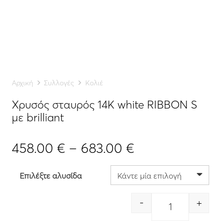
Αρχική
Συλλογές
Κολιέ
Χρυσός σταυρός 14K white RIBBON S
με brilliant
Price
458.00
€
–
683.00
€
range:
458.00 €
Επιλέξτε αλυσίδα
through
683.00 €
-
+
Quantity