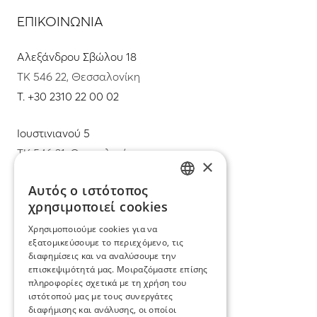
ΕΠΙΚΟΙΝΩΝΙΑ
Αλεξάνδρου Σβώλου 18
ΤΚ 546 22, Θεσσαλονίκη
T.
+30 2310 22 00 02
Ιουστινιανού 5
ΤΚ 546 31, Θεσσαλονίκη
×
T.
+30 2310 22 11 02
Αυτός ο ιστότοπος
GREEK
χρησιμοποιεί cookies
E.
info@mimadastimargarita.gr
ENGLISH
Χρησιμοποιούμε cookies για να
ΕΞΥΠΗΡΕΤΗΣΗ ΠΕΛΑΤΩΝ
εξατομικεύσουμε το περιεχόμενο, τις
διαφημίσεις και να αναλύσουμε την
επισκεψιμότητά μας. Μοιραζόμαστε επίσης
Φροντίδα και επισκευή κοσμημάτων
πληροφορίες σχετικά με τη χρήση του
ιστότοπού μας με τους συνεργάτες
Όροι χρήσης
διαφήμισης και ανάλυσης, οι οποίοι