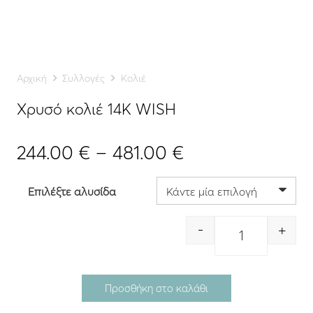
Αρχική
Συλλογές
Κολιέ
Χρυσό κολιέ 14K WISH
Price
244.00
€
–
481.00
€
range:
244.00 €
Επιλέξτε αλυσίδα
through
481.00 €
-
+
Quantity
Προσθήκη στο καλάθι