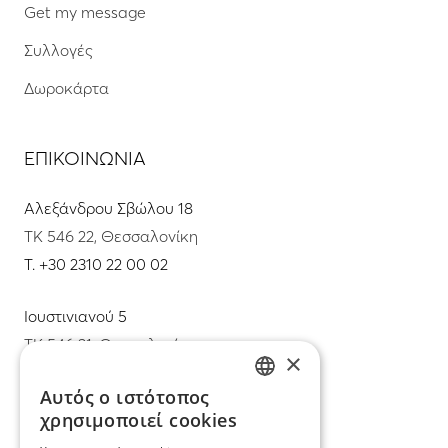
Get my message
Συλλογές
Δωροκάρτα
ΕΠΙΚΟΙΝΩΝΙΑ
Αλεξάνδρου Σβώλου 18
ΤΚ 546 22, Θεσσαλονίκη
T.
+30 2310 22 00 02
Ιουστινιανού 5
ΤΚ 546 31, Θεσσαλονίκη
×
T.
+30 2310 22 11 02
Αυτός ο ιστότοπος
GREEK
χρησιμοποιεί cookies
E.
info@mimadastimargarita.gr