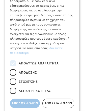
ENGLISH
Χρησιμοποιούμε cookies για να
ΕΞΥΠΗΡΕΤΗΣΗ ΠΕΛΑΤΩΝ
εξατομικεύσουμε το περιεχόμενο, τις
διαφημίσεις και να αναλύσουμε την
επισκεψιμότητά μας. Μοιραζόμαστε επίσης
Φροντίδα και επισκευή κοσμημάτων
πληροφορίες σχετικά με τη χρήση του
ιστότοπού μας με τους συνεργάτες
Όροι χρήσης
διαφήμισης και ανάλυσης, οι οποίοι
ενδέχεται να τις συνδυάσουν με άλλες
Επιστροφές
πληροφορίες που τους έχετε παράσχει ή
που έχουν συλλέξει από τη χρήση των
Πολιτική πληρωμών
υπηρεσιών τους από εσάς.
Διαβάστε
περισσότερα
Πολιτική αποστολών
ΑΠΟΛΎΤΩΣ ΑΠΑΡΑΊΤΗΤΑ
Ο λογαριασμός μου
ΑΠΌΔΟΣΗΣ
Επικοινωνία
ΣΤΌΧΕΥΣΗΣ
ΛΕΙΤΟΥΡΓΙΚΌΤΗΤΑΣ
ΑΠΟΔΟΧΉ ΌΛΩΝ
ΑΠΌΡΡΙΨΗ ΌΛΩΝ