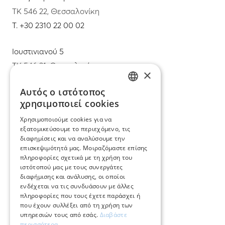
ΤΚ 546 22, Θεσσαλονίκη
T.
+30 2310 22 00 02
Ιουστινιανού 5
ΤΚ 546 31, Θεσσαλονίκη
×
T.
+30 2310 22 11 02
Αυτός ο ιστότοπος
GREEK
χρησιμοποιεί cookies
E.
info@mimadastimargarita.gr
ENGLISH
Χρησιμοποιούμε cookies για να
ΕΞΥΠΗΡΕΤΗΣΗ ΠΕΛΑΤΩΝ
εξατομικεύσουμε το περιεχόμενο, τις
διαφημίσεις και να αναλύσουμε την
επισκεψιμότητά μας. Μοιραζόμαστε επίσης
Φροντίδα και επισκευή κοσμημάτων
πληροφορίες σχετικά με τη χρήση του
ιστότοπού μας με τους συνεργάτες
Όροι χρήσης
διαφήμισης και ανάλυσης, οι οποίοι
ενδέχεται να τις συνδυάσουν με άλλες
Επιστροφές
πληροφορίες που τους έχετε παράσχει ή
που έχουν συλλέξει από τη χρήση των
Πολιτική πληρωμών
υπηρεσιών τους από εσάς.
Διαβάστε
περισσότερα