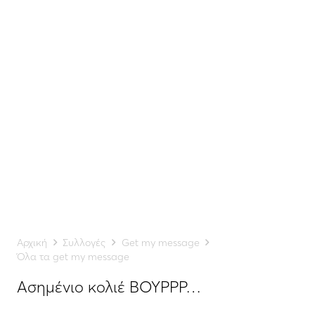
Αρχική
Συλλογές
Get my message
Όλα τα get my message
Ασημένιο κολιέ ΒΟΥΡΡΡ…