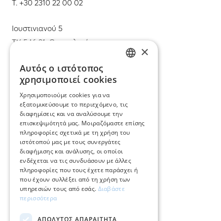
T.
+30 2310 22 00 02
Ιουστινιανού 5
ΤΚ 546 31, Θεσσαλονίκη
×
T.
+30 2310 22 11 02
Αυτός ο ιστότοπος
GREEK
χρησιμοποιεί cookies
E.
info@mimadastimargarita.gr
ENGLISH
Χρησιμοποιούμε cookies για να
ΕΞΥΠΗΡΕΤΗΣΗ ΠΕΛΑΤΩΝ
εξατομικεύσουμε το περιεχόμενο, τις
διαφημίσεις και να αναλύσουμε την
επισκεψιμότητά μας. Μοιραζόμαστε επίσης
Φροντίδα και επισκευή κοσμημάτων
πληροφορίες σχετικά με τη χρήση του
ιστότοπού μας με τους συνεργάτες
Όροι χρήσης
διαφήμισης και ανάλυσης, οι οποίοι
ενδέχεται να τις συνδυάσουν με άλλες
Επιστροφές
πληροφορίες που τους έχετε παράσχει ή
που έχουν συλλέξει από τη χρήση των
Πολιτική πληρωμών
υπηρεσιών τους από εσάς.
Διαβάστε
περισσότερα
Πολιτική αποστολών
ΑΠΟΛΎΤΩΣ ΑΠΑΡΑΊΤΗΤΑ