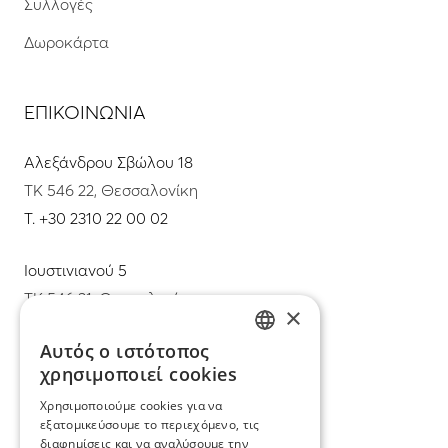
Συλλογές
Δωροκάρτα
ΕΠΙΚΟΙΝΩΝΙΑ
Αλεξάνδρου Σβώλου 18
ΤΚ 546 22, Θεσσαλονίκη
T.
+30 2310 22 00 02
Ιουστινιανού 5
ΤΚ 546 31, Θεσσαλονίκη
×
T.
+30 2310 22 11 02
Αυτός ο ιστότοπος
GREEK
χρησιμοποιεί cookies
E.
info@mimadastimargarita.gr
ENGLISH
Χρησιμοποιούμε cookies για να
ΕΞΥΠΗΡΕΤΗΣΗ ΠΕΛΑΤΩΝ
εξατομικεύσουμε το περιεχόμενο, τις
διαφημίσεις και να αναλύσουμε την