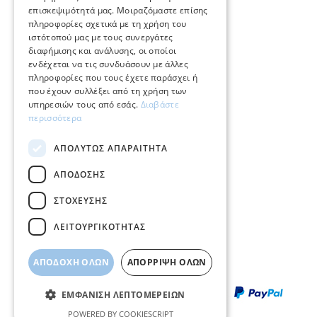
επισκεψιμότητά μας. Μοιραζόμαστε επίσης
Φροντίδα και επισκευή κοσμημάτων
πληροφορίες σχετικά με τη χρήση του
ιστότοπού μας με τους συνεργάτες
Όροι χρήσης
διαφήμισης και ανάλυσης, οι οποίοι
ενδέχεται να τις συνδυάσουν με άλλες
Επιστροφές
πληροφορίες που τους έχετε παράσχει ή
που έχουν συλλέξει από τη χρήση των
Πολιτική πληρωμών
υπηρεσιών τους από εσάς.
Διαβάστε
περισσότερα
Πολιτική αποστολών
ΑΠΟΛΎΤΩΣ ΑΠΑΡΑΊΤΗΤΑ
Ο λογαριασμός μου
ΑΠΌΔΟΣΗΣ
Επικοινωνία
ΣΤΌΧΕΥΣΗΣ
ΛΕΙΤΟΥΡΓΙΚΌΤΗΤΑΣ
ΑΠΟΔΟΧΉ ΌΛΩΝ
ΑΠΌΡΡΙΨΗ ΌΛΩΝ
ΕΜΦΆΝΙΣΗ ΛΕΠΤΟΜΕΡΕΙΏΝ
POWERED BY COOKIESCRIPT