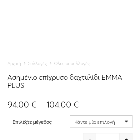
Αρχική
Συλλογές
Όλες οι συλλογές
Ασημένιο επίχρυσο δαχτυλίδι EMMA
PLUS
Price
94.00
€
–
104.00
€
range:
94.00 €
Επιλέξτε μέγεθος
through
104.00 €
-
+