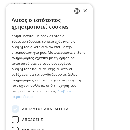
ΤΚ 546 31, Θεσσαλονίκη
×
T.
+30 2310 22 11 02
Αυτός ο ιστότοπος
GREEK
χρησιμοποιεί cookies
E.
info@mimadastimargarita.gr
ENGLISH
Χρησιμοποιούμε cookies για να
ΕΞΥΠΗΡΕΤΗΣΗ ΠΕΛΑΤΩΝ
εξατομικεύσουμε το περιεχόμενο, τις
διαφημίσεις και να αναλύσουμε την
επισκεψιμότητά μας. Μοιραζόμαστε επίσης
Φροντίδα και επισκευή κοσμημάτων
πληροφορίες σχετικά με τη χρήση του
ιστότοπού μας με τους συνεργάτες
Όροι χρήσης
διαφήμισης και ανάλυσης, οι οποίοι
ενδέχεται να τις συνδυάσουν με άλλες
Επιστροφές
πληροφορίες που τους έχετε παράσχει ή
που έχουν συλλέξει από τη χρήση των
Πολιτική πληρωμών
υπηρεσιών τους από εσάς.
Διαβάστε
περισσότερα
Πολιτική αποστολών
ΑΠΟΛΎΤΩΣ ΑΠΑΡΑΊΤΗΤΑ
Ο λογαριασμός μου
ΑΠΌΔΟΣΗΣ
Επικοινωνία