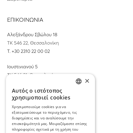
ΕΠΙΚΟΙΝΩΝΙΑ
Αλεξάνδρου Σβώλου 18
ΤΚ 546 22, Θεσσαλονίκη
T.
+30 2310 22 00 02
Ιουστινιανού 5
ΤΚ 546 31, Θεσσαλονίκη
×
T.
+30 2310 22 11 02
Αυτός ο ιστότοπος
GREEK
χρησιμοποιεί cookies
E.
info@mimadastimargarita.gr
ENGLISH
Χρησιμοποιούμε cookies για να
ΕΞΥΠΗΡΕΤΗΣΗ ΠΕΛΑΤΩΝ
εξατομικεύσουμε το περιεχόμενο, τις
διαφημίσεις και να αναλύσουμε την
επισκεψιμότητά μας. Μοιραζόμαστε επίσης
Φροντίδα και επισκευή κοσμημάτων
πληροφορίες σχετικά με τη χρήση του