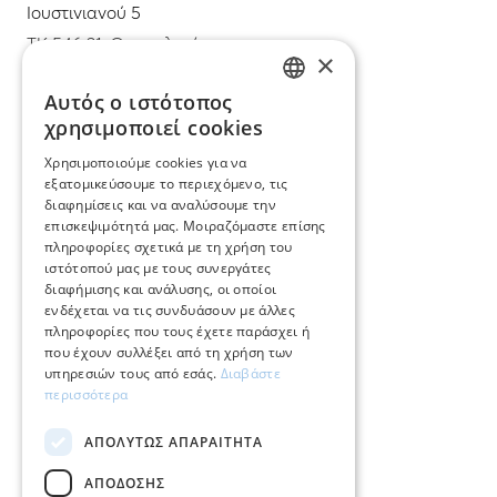
Ιουστινιανού 5
ΤΚ 546 31, Θεσσαλονίκη
×
T.
+30 2310 22 11 02
Αυτός ο ιστότοπος
GREEK
χρησιμοποιεί cookies
E.
info@mimadastimargarita.gr
ENGLISH
Χρησιμοποιούμε cookies για να
ΕΞΥΠΗΡΕΤΗΣΗ ΠΕΛΑΤΩΝ
εξατομικεύσουμε το περιεχόμενο, τις
διαφημίσεις και να αναλύσουμε την
επισκεψιμότητά μας. Μοιραζόμαστε επίσης
Φροντίδα και επισκευή κοσμημάτων
πληροφορίες σχετικά με τη χρήση του
ιστότοπού μας με τους συνεργάτες
Όροι χρήσης
διαφήμισης και ανάλυσης, οι οποίοι
ενδέχεται να τις συνδυάσουν με άλλες
Επιστροφές
πληροφορίες που τους έχετε παράσχει ή
που έχουν συλλέξει από τη χρήση των
Πολιτική πληρωμών
υπηρεσιών τους από εσάς.
Διαβάστε
περισσότερα
Πολιτική αποστολών
ΑΠΟΛΎΤΩΣ ΑΠΑΡΑΊΤΗΤΑ
Ο λογαριασμός μου
ΑΠΌΔΟΣΗΣ
Επικοινωνία