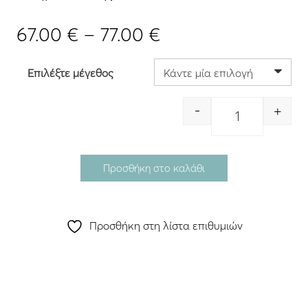
Price
67.00
€
–
77.00
€
range:
67.00 €
Επιλέξτε μέγεθος
through
77.00 €
-
+
Quantity
Προσθήκη στο καλάθι
Προσθήκη στη λίστα επιθυμιών