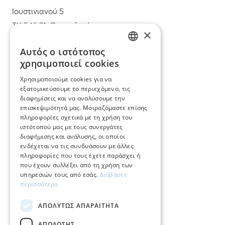
Ιουστινιανού 5
ΤΚ 546 31, Θεσσαλονίκη
×
T.
+30 2310 22 11 02
Αυτός ο ιστότοπος
GREEK
χρησιμοποιεί cookies
E.
info@mimadastimargarita.gr
ENGLISH
Χρησιμοποιούμε cookies για να
ΕΞΥΠΗΡΕΤΗΣΗ ΠΕΛΑΤΩΝ
εξατομικεύσουμε το περιεχόμενο, τις
διαφημίσεις και να αναλύσουμε την
επισκεψιμότητά μας. Μοιραζόμαστε επίσης
Φροντίδα και επισκευή κοσμημάτων
πληροφορίες σχετικά με τη χρήση του
ιστότοπού μας με τους συνεργάτες
Όροι χρήσης
διαφήμισης και ανάλυσης, οι οποίοι
ενδέχεται να τις συνδυάσουν με άλλες
Επιστροφές
πληροφορίες που τους έχετε παράσχει ή
που έχουν συλλέξει από τη χρήση των
Πολιτική πληρωμών
υπηρεσιών τους από εσάς.
Διαβάστε
περισσότερα
Πολιτική αποστολών
ΑΠΟΛΎΤΩΣ ΑΠΑΡΑΊΤΗΤΑ
Ο λογαριασμός μου
ΑΠΌΔΟΣΗΣ