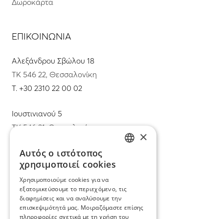
Δωροκάρτα
ΕΠΙΚΟΙΝΩΝΙΑ
Αλεξάνδρου Σβώλου 18
ΤΚ 546 22, Θεσσαλονίκη
T.
+30 2310 22 00 02
Ιουστινιανού 5
ΤΚ 546 31, Θεσσαλονίκη
×
T.
+30 2310 22 11 02
Αυτός ο ιστότοπος
GREEK
χρησιμοποιεί cookies
E.
info@mimadastimargarita.gr
ENGLISH
Χρησιμοποιούμε cookies για να
ΕΞΥΠΗΡΕΤΗΣΗ ΠΕΛΑΤΩΝ
εξατομικεύσουμε το περιεχόμενο, τις
διαφημίσεις και να αναλύσουμε την
επισκεψιμότητά μας. Μοιραζόμαστε επίσης
Φροντίδα και επισκευή κοσμημάτων
πληροφορίες σχετικά με τη χρήση του