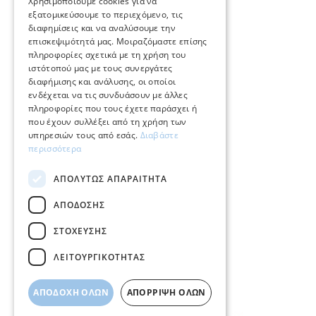
Χρησιμοποιούμε cookies για να
ΕΞΥΠΗΡΕΤΗΣΗ ΠΕΛΑΤΩΝ
εξατομικεύσουμε το περιεχόμενο, τις
διαφημίσεις και να αναλύσουμε την
επισκεψιμότητά μας. Μοιραζόμαστε επίσης
Φροντίδα και επισκευή κοσμημάτων
πληροφορίες σχετικά με τη χρήση του
ιστότοπού μας με τους συνεργάτες
Όροι χρήσης
διαφήμισης και ανάλυσης, οι οποίοι
ενδέχεται να τις συνδυάσουν με άλλες
Επιστροφές
πληροφορίες που τους έχετε παράσχει ή
που έχουν συλλέξει από τη χρήση των
Πολιτική πληρωμών
υπηρεσιών τους από εσάς.
Διαβάστε
περισσότερα
Πολιτική αποστολών
ΑΠΟΛΎΤΩΣ ΑΠΑΡΑΊΤΗΤΑ
Ο λογαριασμός μου
ΑΠΌΔΟΣΗΣ
Επικοινωνία
ΣΤΌΧΕΥΣΗΣ
ΛΕΙΤΟΥΡΓΙΚΌΤΗΤΑΣ
ΑΠΟΔΟΧΉ ΌΛΩΝ
ΑΠΌΡΡΙΨΗ ΌΛΩΝ