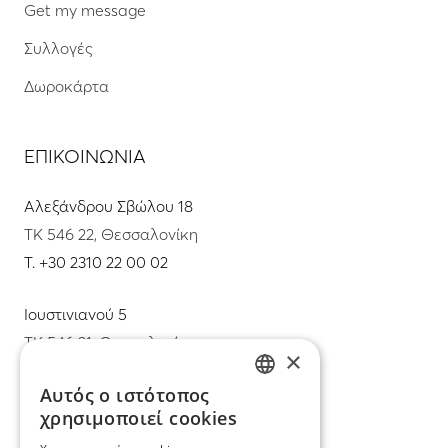
Get my message
Συλλογές
Δωροκάρτα
ΕΠΙΚΟΙΝΩΝΙΑ
Αλεξάνδρου Σβώλου 18
ΤΚ 546 22, Θεσσαλονίκη
T.
+30 2310 22 00 02
Ιουστινιανού 5
ΤΚ 546 31, Θεσσαλονίκη
×
T.
+30 2310 22 11 02
Αυτός ο ιστότοπος
GREEK
χρησιμοποιεί cookies
E.
info@mimadastimargarita.gr
ENGLISH