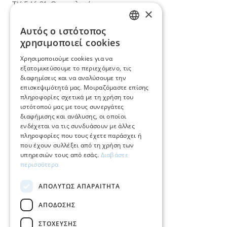
ΤΚ 546 31, Θεσσαλονίκη
×
T.
+30 2310 22 11 02
Αυτός ο ιστότοπος
GREEK
χρησιμοποιεί cookies
E.
info@mimadastimargarita.gr
ENGLISH
Χρησιμοποιούμε cookies για να
ΕΞΥΠΗΡΕΤΗΣΗ ΠΕΛΑΤΩΝ
εξατομικεύσουμε το περιεχόμενο, τις
διαφημίσεις και να αναλύσουμε την
επισκεψιμότητά μας. Μοιραζόμαστε επίσης
Φροντίδα και επισκευή κοσμημάτων
πληροφορίες σχετικά με τη χρήση του
ιστότοπού μας με τους συνεργάτες
Όροι χρήσης
διαφήμισης και ανάλυσης, οι οποίοι
ενδέχεται να τις συνδυάσουν με άλλες
Επιστροφές
πληροφορίες που τους έχετε παράσχει ή
που έχουν συλλέξει από τη χρήση των
Πολιτική πληρωμών
υπηρεσιών τους από εσάς.
Διαβάστε
περισσότερα
Πολιτική αποστολών
ΑΠΟΛΎΤΩΣ ΑΠΑΡΑΊΤΗΤΑ
Ο λογαριασμός μου
ΑΠΌΔΟΣΗΣ
Επικοινωνία
ΣΤΌΧΕΥΣΗΣ