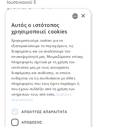
Ιουστινιανού 5
ΤΚ 546 31, Θεσσαλονίκη
×
T.
+30 2310 22 11 02
Αυτός ο ιστότοπος
GREEK
χρησιμοποιεί cookies
E.
info@mimadastimargarita.gr
ENGLISH
Χρησιμοποιούμε cookies για να
ΕΞΥΠΗΡΕΤΗΣΗ ΠΕΛΑΤΩΝ
εξατομικεύσουμε το περιεχόμενο, τις
διαφημίσεις και να αναλύσουμε την
επισκεψιμότητά μας. Μοιραζόμαστε επίσης
Φροντίδα και επισκευή κοσμημάτων
πληροφορίες σχετικά με τη χρήση του
ιστότοπού μας με τους συνεργάτες
Όροι χρήσης
διαφήμισης και ανάλυσης, οι οποίοι
ενδέχεται να τις συνδυάσουν με άλλες
Επιστροφές
πληροφορίες που τους έχετε παράσχει ή
που έχουν συλλέξει από τη χρήση των
Πολιτική πληρωμών
υπηρεσιών τους από εσάς.
Διαβάστε
περισσότερα
Πολιτική αποστολών
ΑΠΟΛΎΤΩΣ ΑΠΑΡΑΊΤΗΤΑ
Ο λογαριασμός μου
ΑΠΌΔΟΣΗΣ
Επικοινωνία