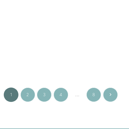
Microplanetes
,
Gem
Microplanetes
,
Gem
Ασημένιο κολιέ METIS με
Ασημένιο κολιέ FORTUNA
λευκό οπάλιο
με ρουμπίνι
181.00
€
160.00
€
Ασήμι
Ασήμι
1
2
3
4
…
8