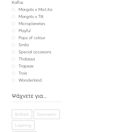
Kalfas
Margots x Ma.t.ita
Wonderland
Margots x Tilt
Ασημένιο δαχτυλίδι C
Microplanetes
οπάλι
Playful
169.
Pops of colour
Ασήμ
Smila
Special occasions
Thalassa
Trapeze
Trois
Wonderland
Ψάχνετε για...
Brilliant
Geometric
Layering