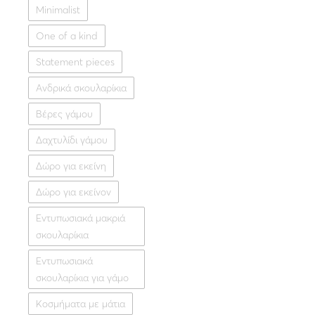
Minimalist
One of a kind
Fine jewellery
,
Spec
Statement pieces
Χρυσές βέρε
Ανδρικά σκουλαρίκια
380.
Κίτρινο χρυσό
Λ
Βέρες γάμου
Δαχτυλίδι γάμου
Δώρο για εκείνη
Δώρο για εκείνον
Εντυπωσιακά μακριά
σκουλαρίκια
Εντυπωσιακά
σκουλαρίκια για γάμο
Κοσμήματα με μάτια