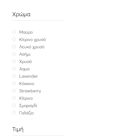
Ασημένιο κολιέ με μαρ
55.00
Χρώμα
Ασήμ
Μαύρο
Κίτρινο χρυσό
Λευκό χρυσό
Ασήμι
Χρυσό
Aqua
Lavender
Κόκκινο
Strawberry
Κίτρινο
Σμαραγδί
Γαλάζιο
Τιμή