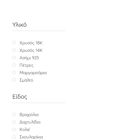
Υλικό
Χρυσός 18K
Χρυσός 14K
Ασήμι 925
Πέτρες
Μαργαριτάρια
Σμάλτο
Είδος
Βραχιόλια
Δαχτυλίδια
Κολιέ
Element
Σκουλαρίκια