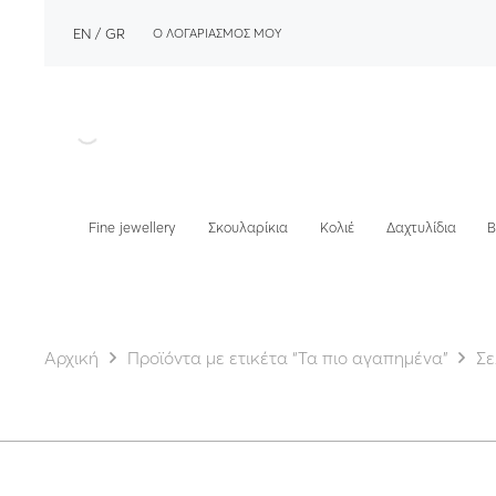
EN
GR
Ο ΛΟΓΑΡΙΑΣΜΟΣ ΜΟΥ
Fine jewellery
Σκουλαρίκια
Κολιέ
Δαχτυλίδια
Β
Αρχική
Προϊόντα με ετικέτα “Τα πιο αγαπημένα”
Σε