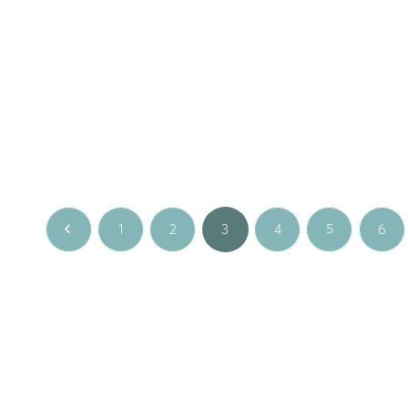
ial occasions
Fine jewellery
,
Gem
ς LINEA
Χρυσό κολιέ με ζαφείρι και brillia
00
€
540.00
€
ευκό χρυσό
Κίτρινο χρυσό
1
2
3
4
5
6