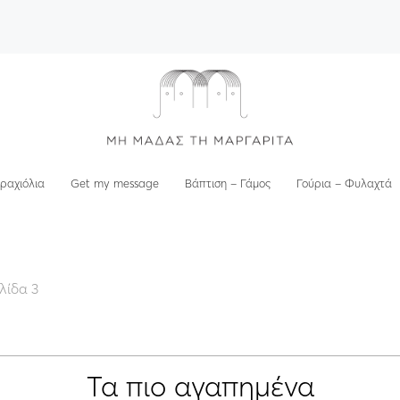
ραχιόλια
Get my message
Βάπτιση – Γάμος
Γούρια – Φυλαχτά
λίδα 3
Τα πιο αγαπημένα