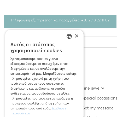
Τηλεφωνική εξυπηρέτηση και παραγγελίες: +30 2310 22 11 02
×
Stay Connected
Αυτός ο ιστότοπος
GREEK
χρησιμοποιεί cookies
ENGLISH
Χρησιμοποιούμε cookies για να
εξατομικεύσουμε το περιεχόμενο, τις
διαφημίσεις και να αναλύσουμε την
επισκεψιμότητά μας. Μοιραζόμαστε επίσης
ΑΝΑΚΑΛΥΨΤΕ
πληροφορίες σχετικά με τη χρήση του
ιστότοπού μας με τους συνεργάτες
Σκουλαρίκια
Fine jewelry
διαφήμισης και ανάλυσης, οι οποίοι
ενδέχεται να τις συνδυάσουν με άλλες
Δαχτυλίδια
Special occassion
πληροφορίες που τους έχετε παράσχει ή
που έχουν συλλέξει από τη χρήση των
Βραχιόλια
Get my message
υπηρεσιών τους από εσάς.
Διαβάστε
περισσότερα