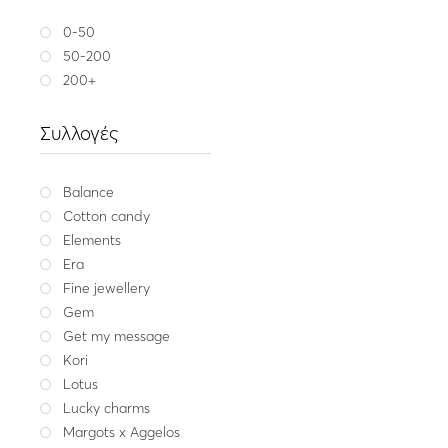
Era
0-50
Ασημένια επίχρυσα 
μαργαριτάρι 
50-200
200+
151.00
Χρυσ
Συλλογές
Balance
Cotton candy
Elements
Era
Fine jewellery
Gem
Get my message
Kori
Lotus
Lucky charms
Margots x Aggelos