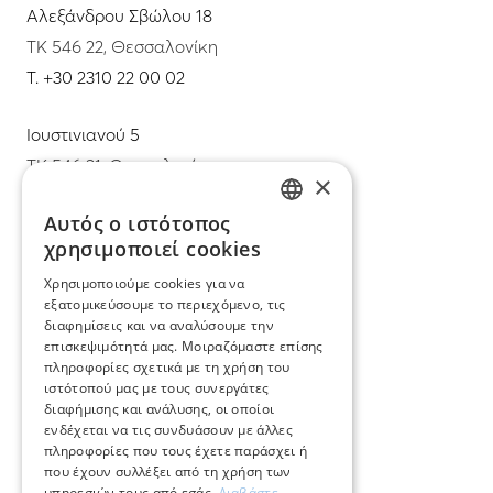
Αλεξάνδρου Σβώλου 18
ΤΚ 546 22, Θεσσαλονίκη
T.
+30 2310 22 00 02
Ιουστινιανού 5
ΤΚ 546 31, Θεσσαλονίκη
×
T.
+30 2310 22 11 02
Αυτός ο ιστότοπος
GREEK
χρησιμοποιεί cookies
E.
info@mimadastimargarita.gr
ENGLISH
Χρησιμοποιούμε cookies για να
ΕΞΥΠΗΡΕΤΗΣΗ ΠΕΛΑΤΩΝ
εξατομικεύσουμε το περιεχόμενο, τις
διαφημίσεις και να αναλύσουμε την
επισκεψιμότητά μας. Μοιραζόμαστε επίσης
Φροντίδα και επισκευή κοσμημάτων
πληροφορίες σχετικά με τη χρήση του
ιστότοπού μας με τους συνεργάτες
Όροι χρήσης
διαφήμισης και ανάλυσης, οι οποίοι
ενδέχεται να τις συνδυάσουν με άλλες
Επιστροφές
πληροφορίες που τους έχετε παράσχει ή
που έχουν συλλέξει από τη χρήση των
Πολιτική πληρωμών
υπηρεσιών τους από εσάς.
Διαβάστε